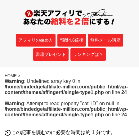
アフィリの始め方
報酬4.6倍術
無料メール講座
書籍プレゼント
ランキングは？
HOME
>
Warning
: Undefined array key 0 in
/home/bindedge/affiliate-million.com/public_html/wp-
content/themes/affinger4/single-type1.php
on line
24
Warning
: Attempt to read property "cat_ID" on null in
/home/bindedge/affiliate-million.com/public_html/wp-
content/themes/affinger4/single-type1.php
on line
24
この記事を読むのに必要な時間は約 1 分です。