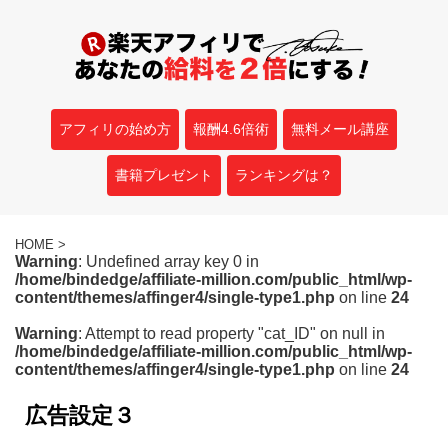
アフィリの始め方
報酬4.6倍術
無料メール講座
書籍プレゼント
ランキングは？
HOME
>
Warning
: Undefined array key 0 in
/home/bindedge/affiliate-million.com/public_html/wp-
content/themes/affinger4/single-type1.php
on line
24
Warning
: Attempt to read property "cat_ID" on null in
/home/bindedge/affiliate-million.com/public_html/wp-
content/themes/affinger4/single-type1.php
on line
24
広告設定３