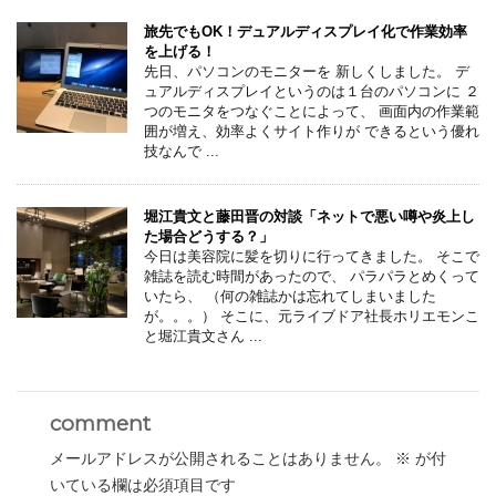
旅先でもOK！デュアルディスプレイ化で作業効率
を上げる！
先日、パソコンのモニターを 新しくしました。 デ
ュアルディスプレイというのは１台のパソコンに ２
つのモニタをつなぐことによって、 画面内の作業範
囲が増え、効率よくサイト作りが できるという優れ
技なんで ...
堀江貴文と藤田晋の対談「ネットで悪い噂や炎上し
た場合どうする？」
今日は美容院に髪を切りに行ってきました。 そこで
雑誌を読む時間があったので、 パラパラとめくって
いたら、 （何の雑誌かは忘れてしまいました
が。。。） そこに、元ライブドア社長ホリエモンこ
と堀江貴文さん ...
comment
メールアドレスが公開されることはありません。
※
が付
いている欄は必須項目です