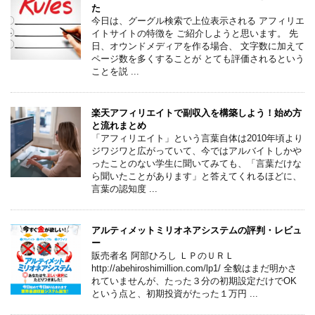
た
今日は、グーグル検索で上位表示される アフィリエ
イトサイトの特徴を ご紹介しようと思います。 先
日、オウンドメディアを作る場合、 文字数に加えて
ページ数を多くすることが とても評価されるという
ことを説 ...
楽天アフィリエイトで副収入を構築しよう！始め方
と流れまとめ
「アフィリエイト」という言葉自体は2010年頃より
ジワジワと広がっていて、今ではアルバイトしかや
ったことのない学生に聞いてみても、「言葉だけな
ら聞いたことがあります」と答えてくれるほどに、
言葉の認知度 ...
アルティメットミリオネアシステムの評判・レビュ
ー
販売者名 阿部ひろし ＬＰのＵＲＬ
http://abehiroshimillion.com/lp1/ 全貌はまだ明かさ
れていませんが、たった３分の初期設定だけでOK
という点と、初期投資がたった１万円 ...