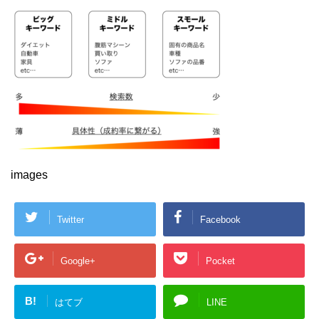
images
Twitter
Facebook
Google+
Pocket
B!
はてブ
LINE