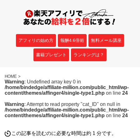
アフィリの始め方
報酬4.6倍術
無料メール講座
書籍プレゼント
ランキングは？
HOME
>
Warning
: Undefined array key 0 in
/home/bindedge/affiliate-million.com/public_html/wp-
content/themes/affinger4/single-type1.php
on line
24
Warning
: Attempt to read property "cat_ID" on null in
/home/bindedge/affiliate-million.com/public_html/wp-
content/themes/affinger4/single-type1.php
on line
24
この記事を読むのに必要な時間は約 1 分です。