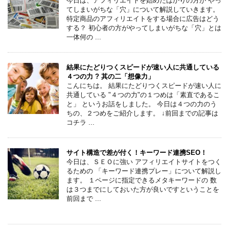
今日は、アフィリエイトを始めたばかりの方が やっ
てしまいがちな「穴」について解説していきます。
特定商品のアフィリエイトをする場合に広告はどう
する？ 初心者の方がやってしまいがちな「穴」とは
一体何の ...
結果にたどりつくスピードが速い人に共通している
４つの力 ? 其の二「想像力」
こんにちは。 結果にたどりつくスピードが速い人に
共通している "４つの力"の１つめは「素直であるこ
と」 というお話をしました。 今日は４つの力のう
ちの、２つめをご紹介します。 ↓前回までの記事は
コチラ ...
サイト構造で差が付く！キーワード連携SEO！
今日は、ＳＥＯに強い アフィリエイトサイトをつく
るための 「キーワード連携プレー」について解説し
ます。 １ページに指定できるメタキーワードの 数
は３つまでにしておいた方が良いですということを
前回まで ...