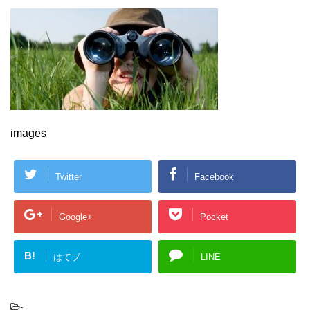
images
Twitter
Facebook
Google+
Pocket
B!
はてブ
LINE
-