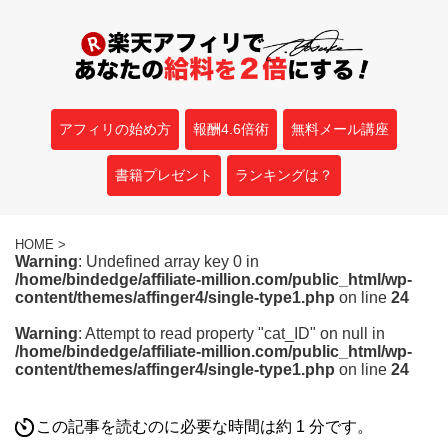
アフィリの始め方
報酬4.6倍術
無料メール講座
書籍プレゼント
ランキングは？
HOME
>
Warning
: Undefined array key 0 in
/home/bindedge/affiliate-million.com/public_html/wp-
content/themes/affinger4/single-type1.php
on line
24
Warning
: Attempt to read property "cat_ID" on null in
/home/bindedge/affiliate-million.com/public_html/wp-
content/themes/affinger4/single-type1.php
on line
24
この記事を読むのに必要な時間は約 1 分です。