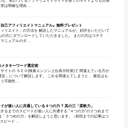
のも、私のつくるアフィリエイトサイトが多くのサイトよりも圧倒
は明確な理由 ...
『自己アフィリエイトマニュアル』無料プレゼント
ィリエイト」の方法を 解説したマニュアルが、好評をいただいて
山の方にダウンロードしていただきました。 まだの方はコチラ
ニュアルのダ ...
のメタキーワード選定術
サイトの ＳＥＯ(検索エンジン上位表示対策)で 間違えている方が
選定」について解説します。 これを間違えてしまうと、 最近はも
可能性 ...
ドが速い人に共通している４つの力 ? 其の三「柔軟力」
するまでのスピードが速い人に共通する "４つの力"の２つめまで
は「３つめの力」を解説しようと思います。 ↓前回までの記事はコ
ピード ...