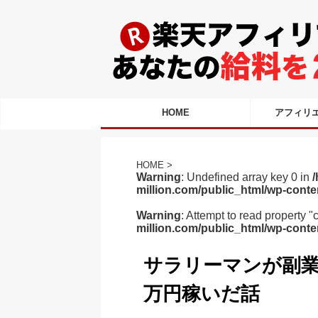
HOME
アフィリ
HOME
>
Warning
: Undefined array key 0 in
/
million.com/public_html/wp-conte
Warning
: Attempt to read property "
million.com/public_html/wp-conte
サラリーマンが副
万円稼いだ話