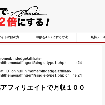
エイトの始め方
報酬を4.6倍にする方法
無料メー
home/bindedge/affiliate-
nt/themes/affinger4/single-type1.php
on line
24
cat_ID" on null in
/home/bindedge/affiliate-
nt/themes/affinger4/single-type1.php
on line
24
業アフィリエイトで月収１００