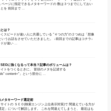
１ページに指定できるメタキーワードの 数は３つまでにしておい
を 前回まで ...
法とは？
くスピードが速い人に共通している "４つの力"の２つめは「想像
というお話をさせていただきました。 ↓前回までの記事はコチラ↓
が速い ...
SEOに強くなるって本当？記事のボリュームは？
イトをつくるときに、 冒頭のメタを記述する
rds" content="」という部分に ...
のメタキーワード選定術
サイトの ＳＥＯ(検索エンジン上位表示対策)で 間違えている方が
選定」について解説します。 これを間違えてしまうと、 最近はも