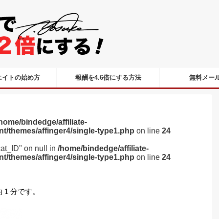
エイトの始め方
報酬を4.6倍にする方法
無料メー
home/bindedge/affiliate-
nt/themes/affinger4/single-type1.php
on line
24
cat_ID" on null in
/home/bindedge/affiliate-
nt/themes/affinger4/single-type1.php
on line
24
1 分です。