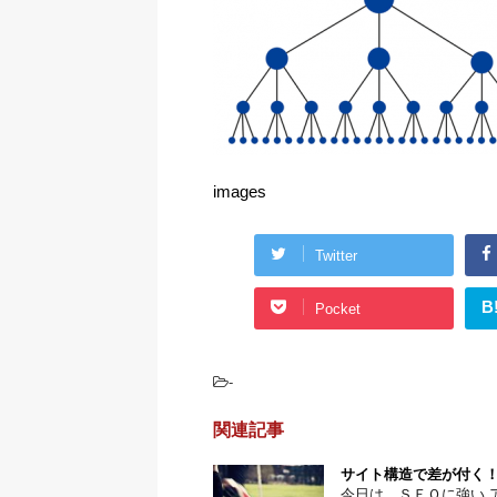
images
Twitter
B
Pocket
-
関連記事
サイト構造で差が付く！
今日は、ＳＥＯに強い 