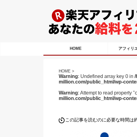
HOME
アフィリ
HOME
>
Warning
: Undefined array key 0 in
/
million.com/public_html/wp-conte
Warning
: Attempt to read property "
million.com/public_html/wp-conte
この記事を読むのに必要な時間は約 