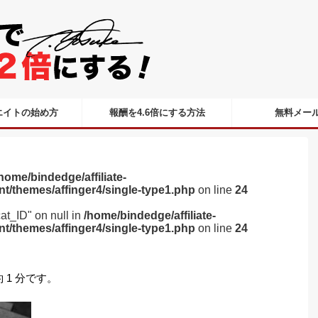
エイトの始め方
報酬を4.6倍にする方法
無料メー
home/bindedge/affiliate-
nt/themes/affinger4/single-type1.php
on line
24
cat_ID" on null in
/home/bindedge/affiliate-
nt/themes/affinger4/single-type1.php
on line
24
1 分です。