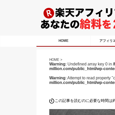
HOME
アフィリ
HOME
>
Warning
: Undefined array key 0 in
/
million.com/public_html/wp-conte
Warning
: Attempt to read property "
million.com/public_html/wp-conte
この記事を読むのに必要な時間は約 