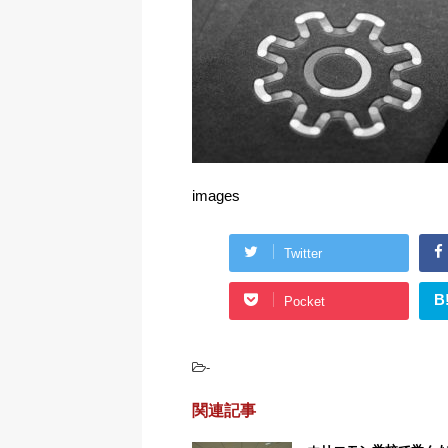
images
Twitter
B
Pocket
-
関連記事