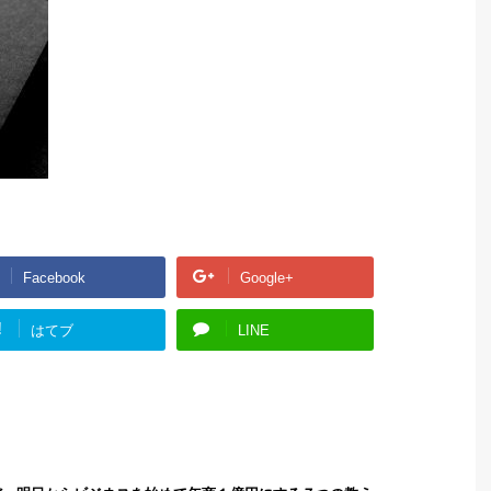
Facebook
Google+
!
はてブ
LINE