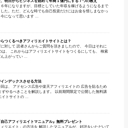
だ、明日からビジネスを始めて年商１億円にする７つの教え
ら６年になりますが、目標としていた年収を稼げるようになるまで
ました。ただ、どんな時でも自己投資だけにはお金を惜しまなかっ
になって思います ...
からつくるべきアフィリエイトサイトとは？
に対して 読者さんからご質問を頂きましたので、 今日はそれに
のは、 これからはアフィリエイトサイトをつくるにしても、 検索
上がってい ...
でインデックスさせる方法
回は、 アドセンス広告や楽天アフィリエイトの 広告を貼るため
まずやるべきことを解説します。 以前期間限定で公開した無料講
イトサイトの ...
『自己アフィリエイトマニュアル』無料プレゼント
ィリエイト」の方法を 解説したマニュアルが、好評をいただいて