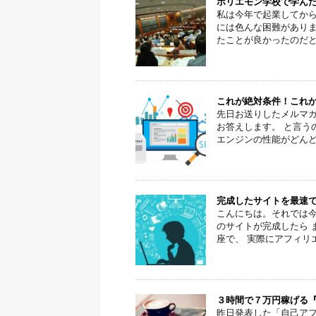
ホリエモン学校で学ん
私は今年で起業してか
には色んな困難があり
たことが良かったのだと今
これが絶対条件！これ
先日お送りしたメルマガ
お答えします。 と言う
エンジンの性能がどんどん
完成したサイトを最速
こんにちは。それでは今
のサイトが完成したら 
座で、 実際にアフィリエ
３時間で７万円稼げる
昨日発表した「自己アフ