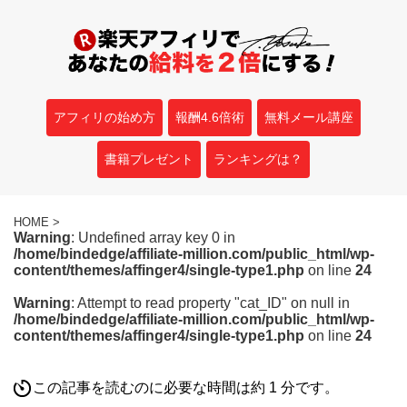
アフィリの始め方
報酬4.6倍術
無料メール講座
書籍プレゼント
ランキングは？
HOME
>
Warning
: Undefined array key 0 in
/home/bindedge/affiliate-million.com/public_html/wp-
content/themes/affinger4/single-type1.php
on line
24
Warning
: Attempt to read property "cat_ID" on null in
/home/bindedge/affiliate-million.com/public_html/wp-
content/themes/affinger4/single-type1.php
on line
24
この記事を読むのに必要な時間は約 1 分です。