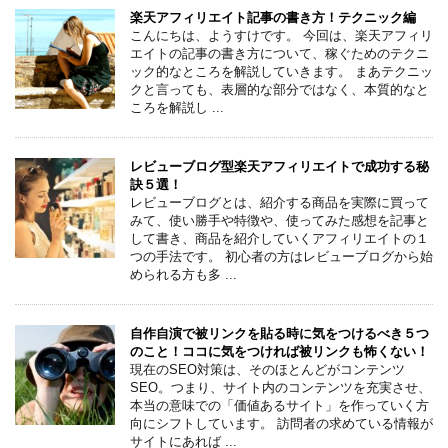
楽天アフィリエイト記事の書き方！テクニック編
こんにちは、ようすけです。 今回は、楽天アフィリ
エイトの記事の書き方について、稼ぐためのテクニ
ック的なところを解説していきます。 まあテクニッ
クと言っても、表層的な部分ではなく、本質的なと
ころを解説し ...
レビューブログ型楽天アフィリエイトで成功する秘
訣５選！
レビューブログとは、紹介する商品を実際に買って
みて、使い勝手や特徴や、使ってみた感想を記事と
して書き、商品を紹介していくアフィリエイトの１
つの手法です。 初心者の方はレビューブログから始
められる方も多 ...
自作自演で被リンクを貼る時に気をつけるべき５つ
のこと！ココに気をつければ被リンクも怖くない！
現在のSEO対策は、そのほとんどがコンテンツ
SEO。つまり、サイト内のコンテンツを充実させ、
本当の意味での「価値あるサイト」を作っていく方
向にシフトしています。 訪問者の求めている情報が
サイトにあれば ...