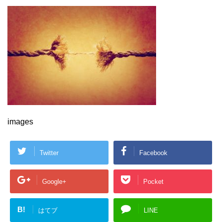
images
Twitter
Facebook
Google+
Pocket
B!
はてブ
LINE