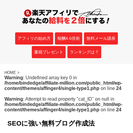
アフィリの始め方
報酬4.6倍術
無料メール講座
書籍プレゼント
ランキングは？
HOME
>
Warning
: Undefined array key 0 in
/home/bindedge/affiliate-million.com/public_html/wp-
content/themes/affinger4/single-type1.php
on line
24
Warning
: Attempt to read property "cat_ID" on null in
/home/bindedge/affiliate-million.com/public_html/wp-
content/themes/affinger4/single-type1.php
on line
24
SEOに強い無料ブログ作成法