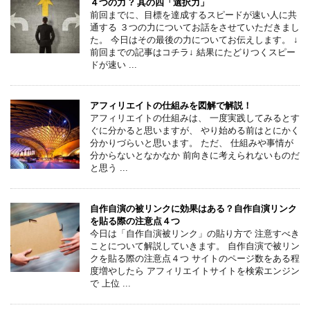
４つの力 ? 其の四「選択力」
前回までに、目標を達成するスピードが速い人に共
通する ３つの力についてお話をさせていただきまし
た。 今日はその最後の力についてお伝えします。 ↓
前回までの記事はコチラ↓ 結果にたどりつくスピー
ドが速い ...
アフィリエイトの仕組みを図解で解説！
アフィリエイトの仕組みは、 一度実践してみるとす
ぐに分かると思いますが、 やり始める前はとにかく
分かりづらいと思います。 ただ、 仕組みや事情が
分からないとなかなか 前向きに考えられないものだ
と思う ...
自作自演の被リンクに効果はある？自作自演リンク
を貼る際の注意点４つ
今日は「自作自演被リンク」の貼り方で 注意すべき
ことについて解説していきます。 自作自演で被リン
クを貼る際の注意点４つ サイトのページ数をある程
度増やしたら アフィリエイトサイトを検索エンジン
で 上位 ...