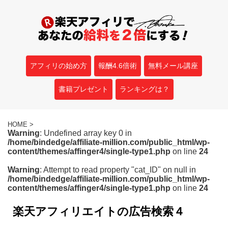
アフィリの始め方
報酬4.6倍術
無料メール講座
書籍プレゼント
ランキングは？
HOME
>
Warning
: Undefined array key 0 in
/home/bindedge/affiliate-million.com/public_html/wp-
content/themes/affinger4/single-type1.php
on line
24
Warning
: Attempt to read property "cat_ID" on null in
/home/bindedge/affiliate-million.com/public_html/wp-
content/themes/affinger4/single-type1.php
on line
24
楽天アフィリエイトの広告検索４