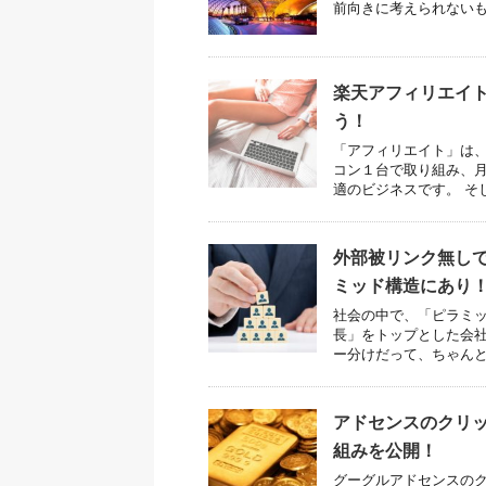
前向きに考えられないもの
楽天アフィリエイ
う！
「アフィリエイト」は
コン１台で取り組み、月
適のビジネスです。 そし
外部被リンク無しで
ミッド構造にあり
社会の中で、「ピラミッ
長」をトップとした会
ー分けだって、ちゃんと管
アドセンスのクリ
組みを公開！
グーグルアドセンスのク