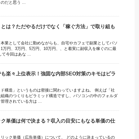
だと思う ...
トとは？ただやるだけでなく「稼ぐ方法」で取り組も
、本業として会社に勤めながらも、自宅やカフェで副業としてパソ
1万円、3万円、5万円、10万円、、と着実に副収入を稼ぐのに最
て今回はあな ...
も楽々上位表示！強固な内部SEO対策のキモはピラ
！
ド構造」というものは密接に関わっていますよね。 例えば「社
社組織のつくりもピラミッド構造ですし、パソコンの中のフォルダ
理されている方は ...
ック単価は何で決まる？収入の目安にもなる単価の仕
リック単価（広告単価）について、 どのように決まっているの