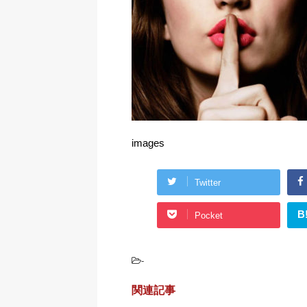
images
Twitter
B
Pocket
-
関連記事