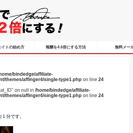
エイトの始め方
報酬を4.6倍にする方法
無料メー
home/bindedge/affiliate-
nt/themes/affinger4/single-type1.php
on line
24
cat_ID" on null in
/home/bindedge/affiliate-
nt/themes/affinger4/single-type1.php
on line
24
1 分です。