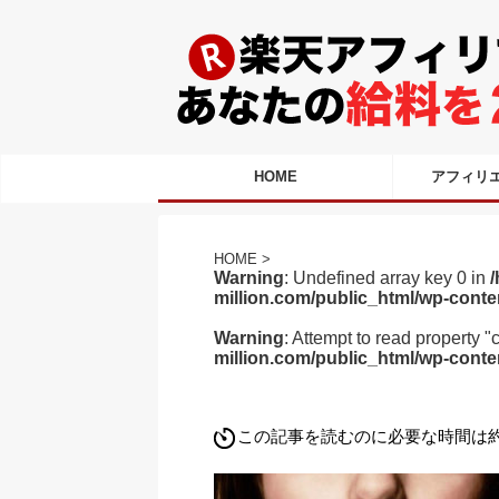
HOME
アフィリ
HOME
>
Warning
: Undefined array key 0 in
/
million.com/public_html/wp-conte
Warning
: Attempt to read property "
million.com/public_html/wp-conte
この記事を読むのに必要な時間は約 