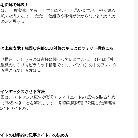
みを図解で解説！
は、 一度実践してみるとすぐに分かると思いますが、 やり始め
づらいと思います。 ただ、 仕組みや事情が分からないとなかなか
だと思う ...
々上位表示！強固な内部SEO対策のキモはピラミッド構造にあ
ド構造」というものは密接に関わっていますよね。 例えば「社
社組織のつくりもピラミッド構造ですし、パソコンの中のフォルダ
理されている方は ...
でインデックスさせる方法
回は、 アドセンス広告や楽天アフィリエイトの 広告を貼るため
まずやるべきことを解説します。 以前期間限定で公開した無料講
イトサイトの ...
サイトの効果的な記事タイトルの決め方