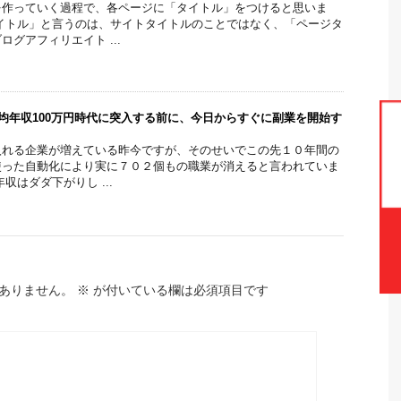
を作っていく過程で、各ページに「タイトル」をつけると思いま
イトル」と言うのは、サイトタイトルのことではなく、「ページタ
グアフィリエイト ...
平均年収100万円時代に突入する前に、今日からすぐに副業を開始す
入れる企業が増えている昨今ですが、そのせいでこの先１０年間の
使った自動化により実に７０２個もの職業が消えると言われていま
収はダダ下がりし ...
ありません。
※
が付いている欄は必須項目です