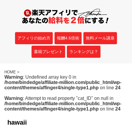
アフィリの始め方
報酬4.6倍術
無料メール講座
書籍プレゼント
ランキングは？
HOME
>
Warning
: Undefined array key 0 in
/home/bindedge/affiliate-million.com/public_html/wp-
content/themes/affinger4/single-type1.php
on line
24
Warning
: Attempt to read property "cat_ID" on null in
/home/bindedge/affiliate-million.com/public_html/wp-
content/themes/affinger4/single-type1.php
on line
24
hawaii