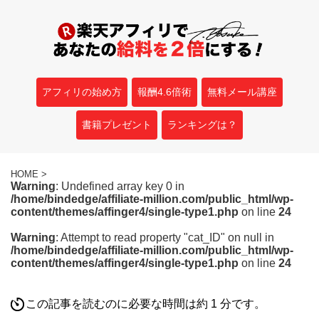
アフィリの始め方
報酬4.6倍術
無料メール講座
書籍プレゼント
ランキングは？
HOME
>
Warning
: Undefined array key 0 in
/home/bindedge/affiliate-million.com/public_html/wp-
content/themes/affinger4/single-type1.php
on line
24
Warning
: Attempt to read property "cat_ID" on null in
/home/bindedge/affiliate-million.com/public_html/wp-
content/themes/affinger4/single-type1.php
on line
24
この記事を読むのに必要な時間は約 1 分です。