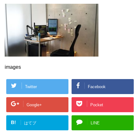
images
Twitter
Facebook
Google+
Pocket
B!
はてブ
LINE