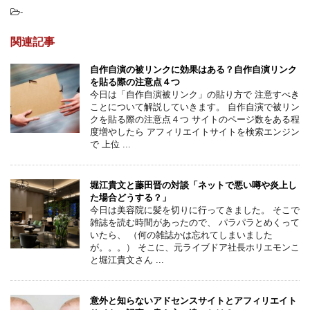
-
関連記事
自作自演の被リンクに効果はある？自作自演リンク
を貼る際の注意点４つ
今日は「自作自演被リンク」の貼り方で 注意すべき
ことについて解説していきます。 自作自演で被リン
クを貼る際の注意点４つ サイトのページ数をある程
度増やしたら アフィリエイトサイトを検索エンジン
で 上位 ...
堀江貴文と藤田晋の対談「ネットで悪い噂や炎上し
た場合どうする？」
今日は美容院に髪を切りに行ってきました。 そこで
雑誌を読む時間があったので、 パラパラとめくって
いたら、 （何の雑誌かは忘れてしまいました
が。。。） そこに、元ライブドア社長ホリエモンこ
と堀江貴文さん ...
意外と知らないアドセンスサイトとアフィリエイト