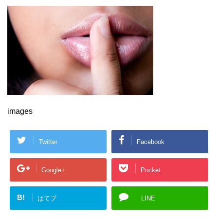
images
Twitter
Facebook
Google+
Pocket
B!
はてブ
LINE