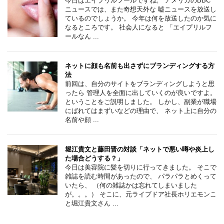
今日はエイプリルフールですね。 アメリカのBBC
ニュースでは、また奇想天外な 嘘ニュースを放送し
ているのでしょうか。 今年は何を放送したのか気に
なるところです。 社会人になると 「エイプリルフ
ールなん ...
ネットに顔も名前も出さずにブランディングする方
法
前回は、自分のサイトをブランディングしようと思
ったら 管理人を全面に出していくのが良いですよ。
ということをご説明しました。 しかし、副業が職場
にばれてはまずいなどの理由で、 ネット上に自分の
名前や顔 ...
堀江貴文と藤田晋の対談「ネットで悪い噂や炎上し
た場合どうする？」
今日は美容院に髪を切りに行ってきました。 そこで
雑誌を読む時間があったので、 パラパラとめくって
いたら、 （何の雑誌かは忘れてしまいました
が。。。） そこに、元ライブドア社長ホリエモンこ
と堀江貴文さん ...