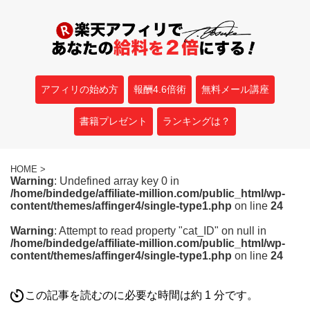
アフィリの始め方
報酬4.6倍術
無料メール講座
書籍プレゼント
ランキングは？
HOME
>
Warning
: Undefined array key 0 in
/home/bindedge/affiliate-million.com/public_html/wp-
content/themes/affinger4/single-type1.php
on line
24
Warning
: Attempt to read property "cat_ID" on null in
/home/bindedge/affiliate-million.com/public_html/wp-
content/themes/affinger4/single-type1.php
on line
24
この記事を読むのに必要な時間は約 1 分です。