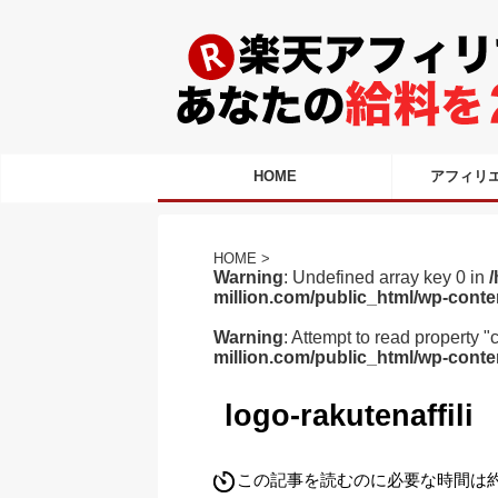
HOME
アフィリ
HOME
>
Warning
: Undefined array key 0 in
/
million.com/public_html/wp-conte
Warning
: Attempt to read property "
million.com/public_html/wp-conte
logo-rakutenaffili
この記事を読むのに必要な時間は約 