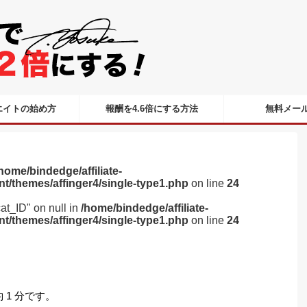
エイトの始め方
報酬を4.6倍にする方法
無料メー
home/bindedge/affiliate-
nt/themes/affinger4/single-type1.php
on line
24
cat_ID" on null in
/home/bindedge/affiliate-
nt/themes/affinger4/single-type1.php
on line
24
1 分です。