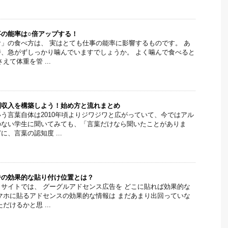
の能率は○倍アップする！
」の食べ方は、 実はとても仕事の能率に影響するものです。 あ
、急がずしっかり噛んでいますでしょうか。 よく噛んで食べると
えて体重を管 ...
副収入を構築しよう！始め方と流れまとめ
う言葉自体は2010年頃よりジワジワと広がっていて、今ではアル
のない学生に聞いてみても、「言葉だけなら聞いたことがありま
、言葉の認知度 ...
告の効果的な貼り付け位置とは？
サイトでは、 グーグルアドセンス広告を どこに貼れば効果的な
マホに貼るアドセンスの効果的な情報は まだあまり出回っていな
だけるかと思 ...