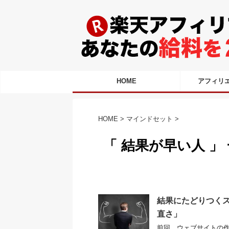
HOME
アフィリ
HOME
>
マインドセット
>
「 結果が早い人 」
結果にたどりつくス
直さ」
前回、ウェブサイトの作